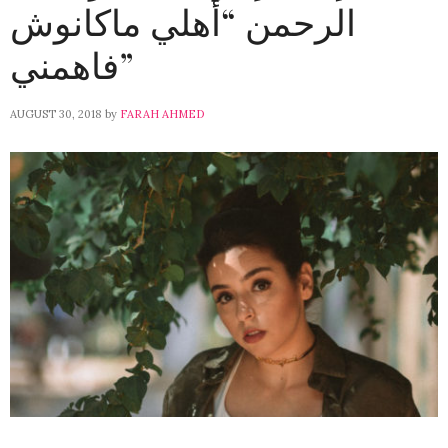
الرحمن “أهلي ماكانوش
فاهمني”
AUGUST 30, 2018
by
FARAH AHMED