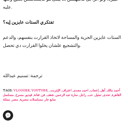
عليه.
تفتكري الستات عايزين إيه؟
الستات عايزين الحرية والمساحة لاتخاذ القرارت بنفسهم، والدعم
والتشجيع علشان يخلوا القرارت دي تحصل.
ترجمة: تسنيم عبدالله
أحمد مالك
,
أهل
,
إعجاب
,
احمد مجدى
,
اعتراف
,
الإنترنت
,
,
YOUTUBE
,
VLOGGER
TAGS:
القاهرة
,
تحدى
,
تمثيل
,
حب
,
راجل
,
سارة عبد الرحمن
,
شغف
,
فن
,
فنانة
,
فيديو
,
مسرح
,
مسلسل
سابع جار
,
مسلسلات مصرية
,
مصر
,
ممثلة