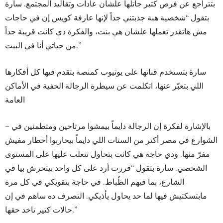
بتتراجع عن فرص كتير جاتلها علشان عادات وتقاليد المجتمع. سارة
بتقول “شخصية هبة جذبتني جداً لإنها عارفة كويس إن في حاجات
مش هاتقدر تعملها علشان هي بنت، والفكرة دي كانت قريبة جداً
من حياتي أنا في البيت.”
سارة بتستخدم قناتها على يوتيوب كمنصة بتقدم فيها كل أفكارها
اللي بتعبّر عنها، اتكلمت عن سيطرة الرجالة الخفية في الأماكن
العامة
– بالإشارة لفكرة إن الرجالة دايماً بيمشوا مرتاحين ومتطمنين في
الشوارع في مصر أكتر من الستات اللي دايماً بيحاربوا أخطار مفيش
مفرّ منها. ودي حاجة هي كانت بتحاول تتغلب عليها على المستوى
الشخصي. سارة بتقول “قررت أرد على كل واحد بيتحرش بيا في
الشارع، بما فيهم الظُباط. في حاجة بتقويكي في كل مرة
مابتسكتيش فيها لما حد يحاول يأذيكي. التصرف ده ساهم في إن
حالات كتير تاخد حقها.”