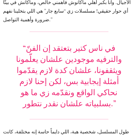
الأجيال. وأنا بكبر أهلي ماكانوش فاهمني خالص، وماكانش في بينّا
أي حوار حقيقي! مسلسلات زي “سابع جار” هي اللي بتخلينا نفهم
ضرورة وأهمية التواصل.”
“في ناس كتير بتعتقد إن الفنّ
والترفيه موجودين علشان يعلّمونا
ويثقفونا، علشان كدة لازم يقدّموا
أمثلة إيجابية بس، لكن إحنا لازم
نحاكي الواقع ونقدّمه زي ما هو
بسلبياته علشان نقدر نتطور.”
طول المسلسل، شخصية هبة، اللي دايماً حاسة إنه مختلفة، كانت