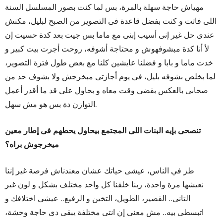
مهياش حاجة سهلة بالمرة، بس لما كنت بصور المسلسل السنة
اللى فاتت و كنت بفضل قاعدة فى التصوير من الصبح لبليل، مكنش
عندى حل غير إنى أسيب إبنى مع ماما بس جيت بعد كدة حسيت إن
لأ أنا كدة مبشوفهوش و محتاجة أشوفه، روحت أجرت بيت كبير و
خدت ماما و بابا و فضلنا عايشين كلنا مع بعض طول فترة التصوير،
لما بخلص بشوفه بليل، فى يوم أجازتى مبخرجش ولا بشوف حد من
صحابى بالعكس بقضى وقت معاه و بحاول على قد ما أقدر أعمل
التوازن دة بس هو مش سهل.
تنصحى بإيه البنات اللى المجتمع بيحاول يحطهم فى إطار معين
ميخرجوش براه؟
طز في الناس، عيشى حياتك عشان معندناش فرصة غير إننا
نعيشها مرة واحدة، ربنا خلقنا كل واحد مختلف بشكل و لون غير
التانى.. القصير، الطويل، التخين و الرفيع.. عيشى اختلافك و
اتبسطى بيه.. مش معنى إن انتى مختلفة يبقى دى حاجة وحشة،