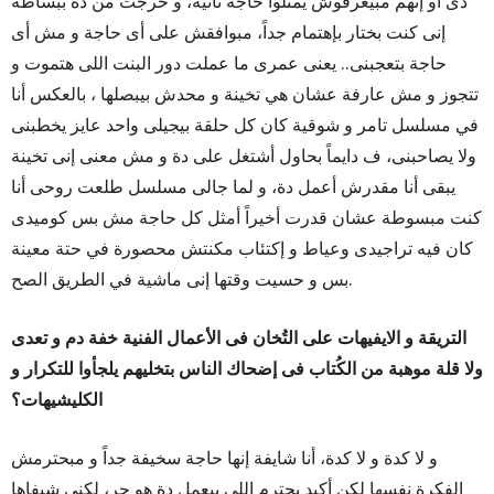
دى أو إنهم مبيعرفوش يمثلوا حاجة تانية، و خرجت من دة ببساطة
إنى كنت بختار بإهتمام جداً، مبوافقش على أى حاجة و مش أى
حاجة بتعجبنى.. يعنى عمرى ما عملت دور البنت اللى هتموت و
تتجوز و مش عارفة عشان هي تخينة و محدش بيبصلها ، بالعكس أنا
في مسلسل تامر و شوقية كان كل حلقة بيجيلى واحد عايز يخطبنى
ولا يصاحبنى، ف دايماً بحاول أشتغل على دة و مش معنى إنى تخينة
يبقى أنا مقدرش أعمل دة، و لما جالى مسلسل طلعت روحى أنا
كنت مبسوطة عشان قدرت أخيراً أمثل كل حاجة مش بس كوميدى
كان فيه تراجيدى وعياط و إكتئاب مكنتش محصورة في حتة معينة
بس و حسيت وقتها إنى ماشية في الطريق الصح.
التريقة و الايفيهات على التُخان فى الأعمال الفنية خفة دم و تعدى
ولا قلة موهبة من الكُتاب فى إضحاك الناس بتخليهم يلجأوا للتكرار و
الكليشيهات؟
و لا كدة و لا كدة، أنا شايفة إنها حاجة سخيفة جداً و مبحترمش
الفكرة نفسها لكن أكيد بحترم اللى بيعمل دة هو حر، لكنى شيفاها