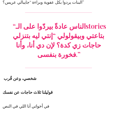
البنات يردوا بكل عفوية وبراءة “جايبالي عريس؟”
“الناس عادةّ بيردّوا على الـstories
بتاعتي وبيقولولي “إنتي ليه بتنزلي
حاجات زي كدة؟ لإن دي أنا، وأنا
فخورة بنفسى.”
شخصي، وعن قُرب
قوليلنا ثلاث حاجات عن نفسك
في أخواتي أنا اللي في النص