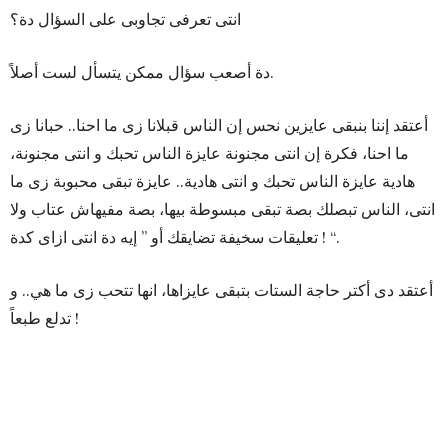
انتى تعرفى تجاوبى على السؤال دة؟
دة أصعب سؤال ممكن يتسأل لست أصلاً.
أعتقد إننا بنبقى عايزين نحس إن الناس قبلانا زى ما احنا.. حبانا زى
ما احنا، فكرة إن انتى مجنونة عايزة الناس تحبك و انتى مجنونة،
هادية عايزة الناس تحبك و انتى هادية.. عايزة تبقى محبوبة زى ما
انتى، الناس تبصلك بصة تبقى مبسوطة بيها، بصة مفيهاش عتاب ولا
تعليقات سخيفة تضايقك أو ” إيه دة انتى ازاى كدة ! “.
أعتقد دى أكتر حاجة الستات بتبقى عايزاها، انها تتحب زى ما هي.. و
تدلع طبعاً !