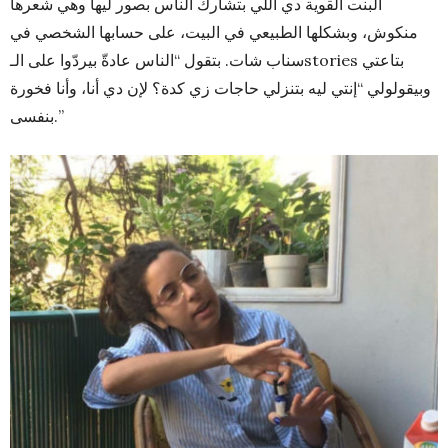
البنت القوية دي اللي بتشارك الناس بصور ليها وهي شعرها
منكوش، وبشكلها الطبيعي في البيت، على حسابها الشخصي في
سناب شات. بتقول “الناس عادةّ بيردّوا على الـstories بتاعتي
وبيقولولي “إنتي ليه بتنزلي حاجات زي كدة؟ لإن دي أنا، وأنا فخورة
بنفسى.”