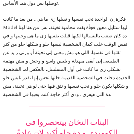
توصلها بس دول هما الأساس.
فكرة إن الواحدة تحب نفسها و تقبلها زى ما هي.. من بعد ما كانت
Model ليها ستايل معين فجأة بقت محامية تخينة، بس من هنا لهنا
دة كان صعب بالنسبالها لكنها قبلت نفسها زى ما هى وحبتها و في
نفس الوقت خلت كمان الشخصية لبسها حلو و شكلها حلو من كتر
ثقتها في نفسها، اللى هو مش معنى إنى تخينة أو وزنى زايد عن
الطبيعى إنى أبقى مبهدلة و بلبس واسع و وحش و مش مهتمة
بشكلى زى ما كانت فى أول المسلسل، بالعكس لما الشخصية
الجديدة دخلت في الشخصية القديمة خلتها تحس إنها تقدر تلبس حلو
و شكلها يكون حلو و تحب نفسها و تثق فيها حتى لو هي تخينة، مش
دة اللى هيفرق.. ودى أكتر حاجة كنت بحبها في الشخصية.
البنات التخان بيتحصروا فى
الكوميدى و دة حلو أكيد لإن عادةً