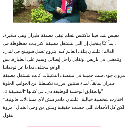
مفيش بنت فينا ماكنتش بتحلم تبقى مضيفة طيران وهي صغيرة،
دايماً كنّا بنتخيل إن اللي بتشتغل مضيفة أكتر بنت محظوظة في
العالم! علشان بتلف العالم كله، بتروح تعمل شوبينج في لندن،
وتتعشى في باريس، وتقابل راجل إيطالي وسيم على الطيارة. بس
الواقع مختلف تماماً عن توقعاتنا
مروى جوه، ست جميلة في منتصف الثلاثينات كانت بتشتغل مضيفة
طيران سابقاً، لمدة سنتين. قررت تكشفلنا عن الجوانب الحلوة
والحقايق الوحشة للوظيفة دي، في كتابها “المضيفة 13”
“اختارت شخصية خيالية، علشان ماتعرضش لأي مساءلات قانونية،
لكن كل الأحداث اللي حصلت حقيقية ومش من وحي الخيال.” مروة
بتقول.