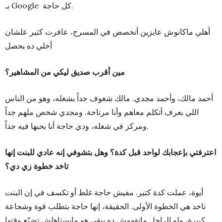
بـ Google كل حاجة.
أهلي ماكانوش عايزين أتخصص في المسرح، عافرت كتير علشان
أخلي ده يحصل
مين أقرب صديق ليكي من المشاهير؟
أحمد مالك، وأحمد مجدي. مالك شغوف جداً بشغله، وهو من الناس
اللي بعرف أتكلم معاهم وأنا مرتاحة. ومجدي شخص ملهم جداً
ومركز في شغله، ودي حاجة أنا بحبها فيه جداً.
اعترفتي بإعجابك لواحد قبل كدة؟ وهل بتشوفي إنه عادي للبنت إنها
تاخد خطوة زي دي؟
أيوة، عملت كدة كتير. مفيش حاجة غلط أو تكسف في إن البنت
تاخد هي الخطوة الأولى. الحقيقة، إنها حاجة بتطلب قوة وشجاعة
كبيرة، ولو الراجل ماتفهمش ده يبقى هو مايستاهلش تضيّع وقتها