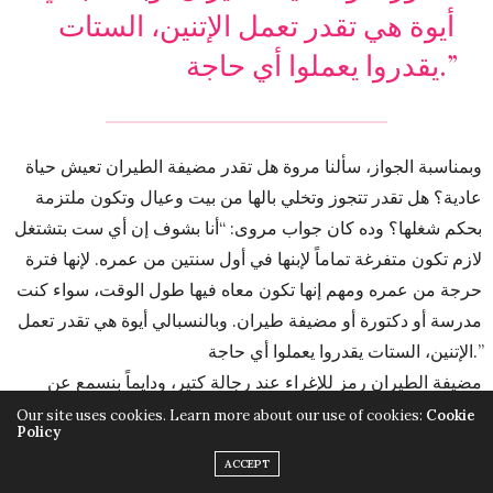
أيوة هي تقدر تعمل الإتنين، الستات
يقدروا يعملوا أي حاجة.”
وبمناسبة الجواز، سألنا مروة هل تقدر مضيفة الطيران تعيش حياة
عادية؟ هل تقدر تتجوز وتخلي بالها من بيت وعيال وتكون ملتزمة
بحكم شغلها؟ وده كان جواب مروى: “أنا بشوف إن أي ست بتشتغل
لازم تكون متفرغة تماماً لإبنها في أول سنتين من عمره. لإنها فترة
حرجة من عمره ومهم إنها تكون معاه فيها طول الوقت، سواء كنت
مدرسة أو دكتورة أو مضيفة طيران. وبالنسبالي أيوة هي تقدر تعمل
الإتنين، الستات يقدروا يعملوا أي حاجة.”
مضيفة الطيران رمز للإغراء عند رجالة كتير، ودايماً بنسمع عن
مضيفات اتعرضوا للتحرش من الرُكاب. مروى حكت تجربتها “أنا
Our site uses cookies. Learn more about our use of cookies:
Cookie
Policy
اتعرضت للتحرش اللفظي، أكيد في رجالة كتير هاتديكي رقم
ACCEPT
تليفونهم، منتظرين منك إن أول ما الطيارة تنزل تتصلي بيهم علشان