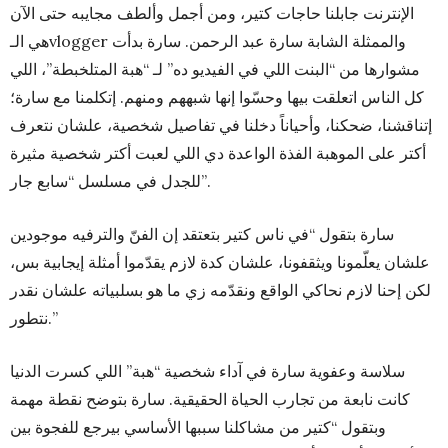
الإنترنت جابلنا حاجات كتير، ومن أجمل وألطف مجايبه حتى الآن
هي الـvlogger والممثلة الشابة سارة عبد الرحمن. سارة بدأت
مشوارها من “البنت اللي في الفيديو ده” لـ “هبة المتلخبطة”، اللي
كل الناس اتعلقت بيها وحسّوا إنها شبههم ومنهم. إتكلمنا مع سارة؛
إتناقشنا، ضحكنا، وأحياناً دخلنا في تفاصيل شخصية، علشان نتعرف
أكتر على الموهبة الفذة الواعدة دي اللي لعبت أكتر شخصية مثيرة
للجدل في مسلسل “سابع جار”.
سارة بتقول “في ناس كتير بتعتقد إن الفنّ والترفيه موجودين
علشان يعلّمونا ويثقفونا، علشان كدة لازم يقدّموا أمثلة إيجابية بس،
لكن إحنا لازم نحاكي الواقع ونقدّمه زي ما هو بسلبياته علشان نقدر
نتطور.”
سلاسة وعفوية سارة في آداء شخصية “هبة” اللي كسرت الدنيا
كانت نابعة من تجارب الحياة الحقيقية. سارة بتوضح نقطة مهمة
وبتقول “كتير من مشاكلنا سببها الأساسي بيرجع للفجوة بين