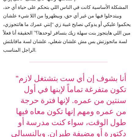
المشكلة الأساسية كانت في الناس اللي بتحكم على حياة أي حد،
وبيتدخلوا فيها من غير أي حق، وبيظهروا من اللا شيء علشان
يحكموا عليكي أو يدوكي نصايح غبية زي “إنتي عمرك ما هاتتجوزي،
مين اللي هايتجوز بنت سهلة زيك بتسافر لوحدها؟” الحقيقة أنا فعلاً
لسة ماتجوزتش بس مش علشان شغلي، علشان لسة ماقابلتش
الراجل المناسب.
“أنا بشوف إن أي ست بتشتغل لازم
تكون متفرغة تماماً لإبنها في أول
سنتين من عمره. لإنها فترة حرجة
من عمره ومهم إنها تكون معاه فيها
طول الوقت، سواء كنت مدرسة أو
دكتورة أو مضيفة طيران. وبالنسبالي