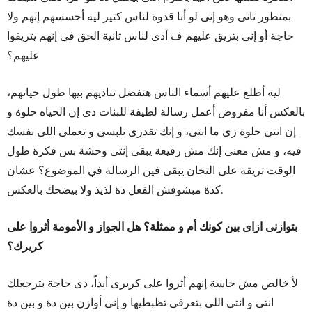
بمنظور تانى وهو إنى لو أنا قدوة لناس كتير ليه أحسسهم إنهم ولا
حاجة أو إنى بتريق عليهم ف أدى لناس تانية الحق في إنهم يتريقوا
عليهم؟
ليه أطلع عليهم أسماء الناس هتفضل تناديهم بيها طول حياتهم،
بالعكس أنا مفروض أعمل رسالة لطيفة للبنات دى إن الحياه حلوة و
إن انتى حلوة زى ما انتى، و إنك تقدرى تلبسى و تعملى اللى نفسك
فيه، و مش معنى إنك مش رفيعة يبقى إنتى وحشة بس فكرة طول
الوقت تريقة على التخان يبقى فين الرسالة في الموضوع؟ عشان
كدة مبشوفش الفعل دة لذيذ ولا بيضحك بالعكس.
بتوازنى ازاى بين كونك أم و ممثلة؟ هل الجواز و الأمومة أثروا على
كريرك؟
لأ خالص مش حاسة إنهم أثروا على كريرى أبداً، دى حاجة بترجعلك
انتى و انتى اللى بتعرفى تظبطيها و إنى أوازن بين دة و بين دة