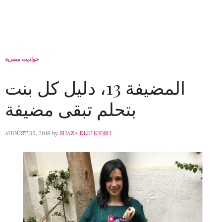
حواديت مصرية
المضيفة 13، دليل كل بنت
بتحلم تبقى مضيفة
AUGUST 30, 2018
by
SHAZA ELKHODSH