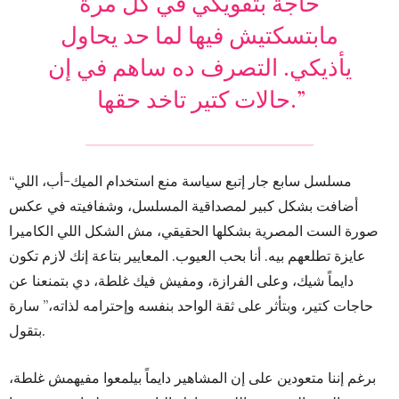
حاجة بتقويكي في كل مرة
مابتسكتيش فيها لما حد يحاول
يأذيكي. التصرف ده ساهم في إن
حالات كتير تاخد حقها.”
“مسلسل سابع جار إتبع سياسة منع استخدام الميك-أب، اللي
أضافت بشكل كبير لمصداقية المسلسل، وشفافيته في عكس
صورة الست المصرية بشكلها الحقيقي، مش الشكل اللي الكاميرا
عايزة تطلعهم بيه. أنا بحب العيوب. المعايير بتاعة إنك لازم تكون
دايماً شيك، وعلى الفرازة، ومفيش فيك غلطة، دي بتمنعنا عن
حاجات كتير، وبتأثر على ثقة الواحد بنفسه وإحترامه لذاته،” سارة
بتقول.
برغم إننا متعودين على إن المشاهير دايماً بيلمعوا مفيهمش غلطة،