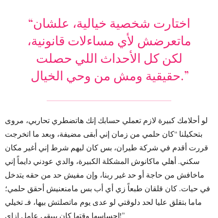
“اختارت شخصية خيالية، علشان
ماتعرضش لأي مساءلات قانونية،
لكن كل الأحداث اللي حصلت
حقيقية ومش من وحي الخيال.”
لو أحلامك كبيرة لازم تعملي حسابك إنك هاتضطري تحاربي، مروى
بتحكيلنا “كان حلمي من زمان إني أبقى مضيفة، وبعد ما اتخرجت
قررت أقدم في شركة طيران، بس كان ليهم شرط إني أغير مكان
سكني. أهلي ماكانوش المشكلة الكبيرة، والدي عودني دايماً إني
ماخافش من حاجة أو حد غير ربنا، وإن مفيش حد من حقه يتدخل
في حيات. كان قلقان طبعاً زي أي أب بس مامنعنيش أحقق حلمي؛
ماما بتقلق عليا لحد دلوقتي لو عدى يوم ماتصلتش بيها، فـ تخيلي
إحساسها وقتها كان بيبقى عامل إزاي!”