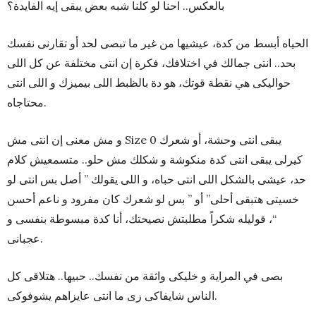
بالعكس.. احنا لو كلنا شبه بعض يبقى إيه الفايدة؟
الحياه أبسط من كدة، عيشيها من غير ما تبصى لحد أو تقارنى نفسك
بحد.. انتى جمالك في اختلافك، فكرة إن انتى مختلفة عن كل اللى
حواليكى هي نقطة قوتك، هو دة بالظبط اللى بيميزك و اللى انتى
محتاجاه.
و مش معنى إن انتى مش Size 0 يبقى انتى وحشة، أو شعرك
كيرلى يبقى انتى كدة منكوشة و شكلك مش حلو.. متسمعيش كلام
حد، عيشى بالشكل اللى انتى حباه، و اللى يقولك ” أصل بس انتى لو
خسيتى هتبقى أحلى” أو ” بس لو شعرك كان مفرود و ناعم أحسن
“، قوليله شكراً مطلبتش نصيحتك، أنا كدة مبسوطة بنفسى و
عجبانى.
بصى في المراية و خليكى واثقة من نفسك.. حبيها.. هتلاقى كل
الناس شايفاكى زى ما انتى عايزاهم يشوفوكى.