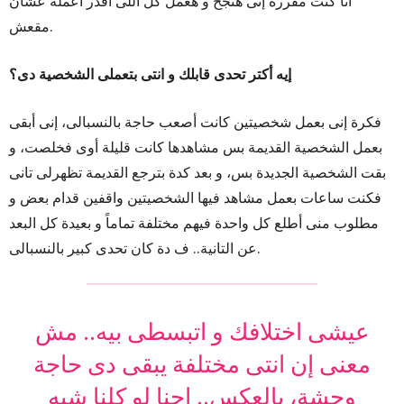
أنا كنت مقررة إنى هنجح و هعمل كل اللى أقدر أعمله عشان
مقعش.
إيه أكتر تحدى قابلك و انتى بتعملى الشخصية دى؟
فكرة إنى بعمل شخصيتين كانت أصعب حاجة بالنسبالى، إنى أبقى
بعمل الشخصية القديمة بس مشاهدها كانت قليلة أوى فخلصت، و
بقت الشخصية الجديدة بس، و بعد كدة بترجع القديمة تظهرلى تانى
فكنت ساعات بعمل مشاهد فيها الشخصيتين واقفين قدام بعض و
مطلوب منى أطلع كل واحدة فيهم مختلفة تماماً و بعيدة كل البعد
عن التانية.. ف دة كان تحدى كبير بالنسبالى.
عيشى اختلافك و اتبسطى بيه.. مش
معنى إن انتى مختلفة يبقى دى حاجة
وحشة، بالعكس.. احنا لو كلنا شبه