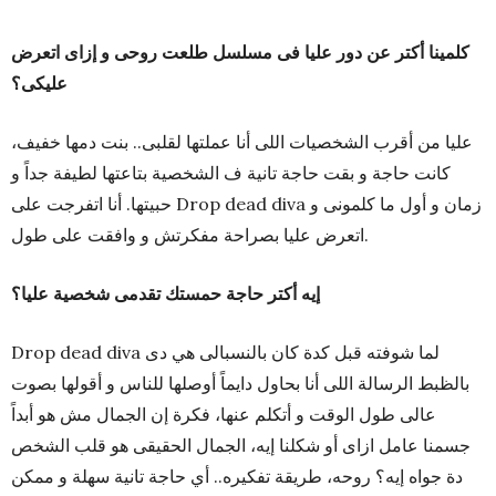
كلمينا أكتر عن دور عليا فى مسلسل طلعت روحى و إزاى اتعرض
عليكى؟
عليا من أقرب الشخصيات اللى أنا عملتها لقلبى.. بنت دمها خفيف،
كانت حاجة و بقت حاجة تانية ف الشخصية بتاعتها لطيفة جداً و
حبيتها. أنا اتفرجت على Drop dead diva زمان و أول ما كلمونى و
اتعرض عليا بصراحة مفكرتش و وافقت على طول.
إيه أكتر حاجة حمستك تقدمى شخصية عليا؟
Drop dead diva لما شوفته قبل كدة كان بالنسبالى هي دى
بالظبط الرسالة اللى أنا بحاول دايماً أوصلها للناس و أقولها بصوت
عالى طول الوقت و أتكلم عنها، فكرة إن الجمال مش هو أبداً
جسمنا عامل ازاى أو شكلنا إيه، الجمال الحقيقى هو قلب الشخص
دة جواه إيه؟ روحه، طريقة تفكيره.. أي حاجة تانية سهلة و ممكن