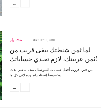
AUGUST 16, 2018
مقالات رأى
لما ثمن شنطتك يبقى قريب من
ثمن عربيتك، لازم تعيدي حساباتك!
من فترة قررت أقفل حسابات السوشيال ميديا بتاعتي للأبد،
وخصوصاً إنستاجرام. وده لإني كل ما…