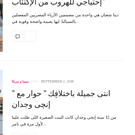
إحتياجي للهروب من الإكتئاب”
دينا شعبان هي واحدة من مصممين الأزياء المصريين المفضلين
بالنسبالنا. ليها بصمة واضحة وقوية في…
SEPTEMBER 2, 2018
سيما و مزيكا
” انتى جميلة باختلافِك ” حوار مع
إنچى وجدان
من 12 سنة إنجى وجدان كانت البنت الصغيرة اللى طلت علينا
لأول مرة في تامر…