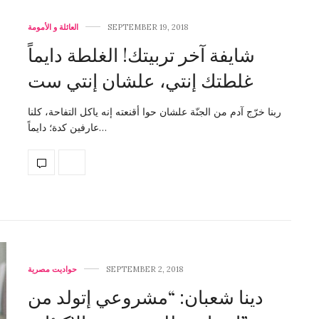
SEPTEMBER 19, 2018
العائلة و الأمومة
شايفة آخر تربيتك! الغلطة دايماً
غلطتك إنتي، علشان إنتي ست
ربنا خرّج آدم من الجنّة علشان حوا أقنعته إنه ياكل التفاحة، كلنا
عارفين كدة؛ دايماً…
SEPTEMBER 2, 2018
حواديت مصرية
دينا شعبان: “مشروعي إتولد من