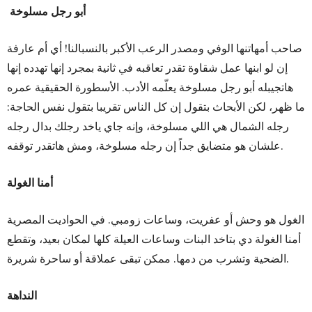
أبو رجل مسلوخة
صاحب أمهاتنها الوفي ومصدر الرعب الأكبر بالنسبالنا! أي أم عارفة
إن لو ابنها عمل شقاوة تقدر تعاقبه في ثانية بمجرد إنها تهدده إنها
هاتجيبله أبو رجل مسلوخة يعلّمه الأدب. الأسطورة الحقيقية عمره
ما ظهر، لكن الأبحاث بتقول إن كل الناس تقريبا بتقول نفس الحاجة:
رجله الشمال هي اللي مسلوخة، وإنه جاي ياخد رجلك بدال رجله
علشان هو متضايق جداً إن رجله مسلوخة، ومش هاتقدر توقفه.
أمنا الغولة
الغول هو وحش أو عفريت، وساعات زومبي. في الحواديت المصرية
أمنا الغولة دي بتاخد البنات وساعات العيلة كلها لمكان بعيد، وتقطع
الضحية وتشرب من دمها. ممكن تبقى عملاقة أو ساحرة شريرة.
النداهة