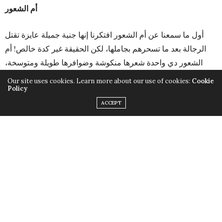
أم الشعور
أول ما سمعنا عن أم الشعور افتكرنا إنها جنية جميلة عايزة تقتل
الرجالة بعد ما تسحرهم بجاملها، لكن الحقيقة غير كدة خالص! أم
الشعور دي واحدة شعرها منكوشة وضوافرها طويلة ومتوسخة،
بتعيش قريب من شط المياه وبتخطف العرسان الجداد.
Our site uses cookies. Learn more about our use of cookies:
Cookie
Policy
اعملي فولو للميكب أرتيستس بتوعنا (دوسي على أسمائهم علشان
ACCEPT
تروحي لصفحاتهم)
Laurice Matta
Mahmoud Rashad
Donia Sedky
Diana Richy