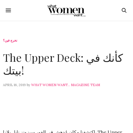
نخرج فين؟
The Upper Deck: كأنك في
بيتك!
APRIL 16, 2019
by
WHAT WOMEN WANT... MAGAZINE TEAM
اكتشفنا مكان مُدهش في الفور سيزونز نايل بلازا، The Upper