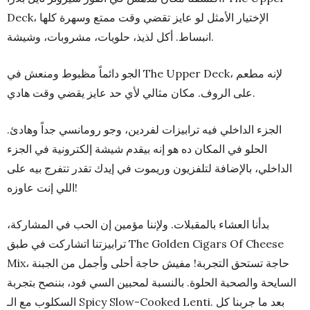
Deck، الإختيار الأمثل لو عايز تقضي وقت ممتع وسهرة كلها
انبساط. أكل لذيذ، حلويات، مشروبات، وشيشة.
الجو دائماً مظبوط ومنعش في The Upper Deck، لإنه مطعم
على الروف. مكان مثالي لأي حد عايز يقضي وقت هادي.
الجزء الداخلي فيه ترابيزات لفردين، وجو رومانسي جداً وهادئ.
الحلو في المكان ده هو إنه بيقدم شيشة إلكترونية في الجزء
الداخلي، بالإضافة لتلفزيون وريموت في إيدك تقدر تتفرج بيه على
اللي إنت عاوزه!
بدأنا العشاء بالمقبلات. ولإننا مؤمين إن الحب في المشاركة،
ترابيزتنا اتشاركت في طبق The Golden Cigars Of Cheese
Mix، حاجة تستحق التجربة! مفيش حاجة أحلى وأجمل من الجبنة
السايحة والصحبة الحلوة. بالنسبة لمحبين السي فود، بننصح بتجربة
السكلوب مع الـ Spicy Slow-Cooked Lenti. بعد ما جربنا كل