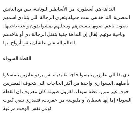
النداهة هي أسطورة من الأساطير اليونانية، بس مع التاتش
المصرية. النداهة هي ست جميلة بتغري الرجالة اللي بتنادي اسمهم
بصوت ناعم. صوتها بيسحرهم وبيخليهم يمشوا بدون واعية ناحيتها،
وناحية موتهم. يُقال إن النداهة جنية بتقتل الرجالة دي أو بتاخدهم
للعالم السفلي علشان يبقوا أزواج ليها.
القطة السوداء
دي بقا للي عاوزين يلبسوا حاجة تقليدية، بس بردو عايزين يتمسكوا
بأصلهم. البسوا زي واحدة من أكتر الحاجات اللي بتخوف المصريين
خوف غير مبرر: قطة سوداء. لقرون طويلة كان معروف إن القطة
السوداء إما إنها شيطان أو ملبوسة من عفريت، فتقدري تبقي كيوت
وفي نفس الوقت مرعبة!