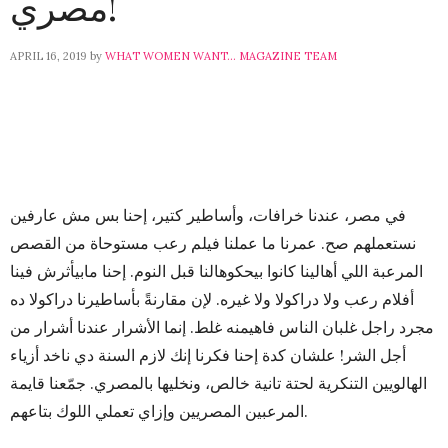
مصري!
APRIL 16, 2019
by
WHAT WOMEN WANT... MAGAZINE TEAM
في مصر، عندنا خرافات، وأساطير كتير، إحنا بس مش عارفين
نستعملهم صح. عمرنا ما عملنا فيلم رعب مستوحاة من القصص
المرعبة اللي أهالينا كانوا بيحكوهالنا قبل النوم. إحنا مابيأثرش فينا
أفلام رعب ولا دراكولا ولا غيره. لإن مقارنةً بأساطيرنا دراكولا ده
مجرد راجل غلبان الناس فاهيمنه غلط. إنما الأشرار عندنا أشرار من
أجل الشر! علشان كدة إحنا فكرنا إنك لازم السنة دي ناخد أزياء
الهالويين التنكرية لحتة تانية خالص، ونخليها بالمصري. جمّعنا قايمة
المرعبين المصريين وإزاي تعملي اللوك بتاعهم.