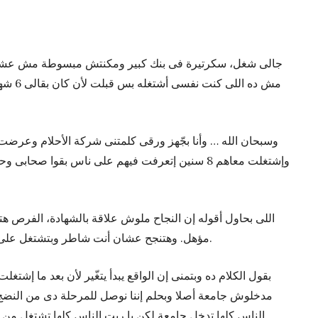
جالى شغل، سكرتيرة فى بنك كبير ومكنتش مبسوطة مش عشا
مش ده ا
وسبحان الله … وأنا بجّهز ورقى كلمتنى شركة الأحلام وعرضت علّ
اللى بحاول أقوله إن النجاح ملوش علاقة بالشهادة، الفر
مؤهل. وهتنجح عشان أنت شاطر وبتشتغل على نفسك مش عشان كنت الطالب المثالى.
بقول الكلام ده وبتمنى إن الواقع يبدأ يتغّير لأن بعد ما إشت
مدخلوش جامعة أصلا وبحلم إننا نوصل للمرحلة دى من النضج
الناس كلها تدخل جامعة لكن يا ريت الناس كلها تشتغل من