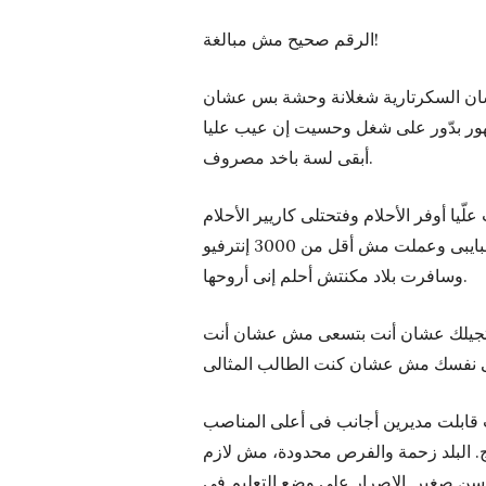
الرقم صحيح مش مبالغة!
ن السكرتارية شغلانة وحشة بس عشان
للى كنت نفسى أشتغله بس قبلت لأن كان بقالى 6 شهور بدّور على شغل وحسيت إن عيب عليا
أبقى لسة باخد مصروف.
يا أوفر الأحلام وفتحتلى كاريير الأحلام
وإشتغلت معاهم 8 سنين إتعرفت فيهم على ناس بقوا صحابى وحبايبى وعملت مش أقل من 3000 إنترفيو
وسافرت بلاد مكنتش أحلم إنى أروحها.
ص هتجيلك عشان أنت بتسعى مش عشان أنت
غلت قابلت مديرين أجانب فى أعلى المناصب
. البلد زحمة والفرص محدودة، مش لازم
 سن صغير. الإصرار على وضع التعليم فى