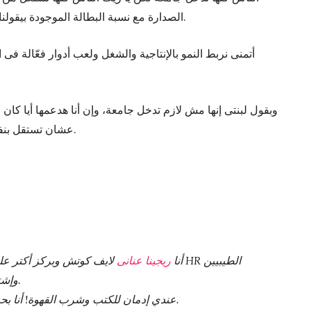
الصدارة مع نسبة البطالة الموجودة بيقولنا إن فى حاجة غلط فى المعادلة من زمان.
أتمنى نربط النمو بالإنتاجية والشغل ولعب أدوار فعّالة فى ا
وبقول لبنتى إنها مش لازم تدخل جامعة، وإن أنا هدعمها أيا كان
عشان تستقل بنفسها وتتحرر وتاخد قراراتها بكل إستقلالية.
أنا
ريجينا عنانى
لايف كوتش وبركز أ HR الطيبيين
وإشتغلت في شركات مختلفة جوّة وبرة مصر.
عندي إدمان للكتب وشرب القهوة! أنا بحب أقدم محتوى مختلف مبنى على خبرتي.