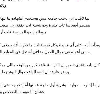
وث!)
لما لاقيت إنى دخلت جامعة مش هستخدم الشهادة بتاعنها
هضطر أقعد ساعات كتيرة وده بنسبة لحد حقنة زيى صعب 
هيبطلوا ييجو المدرسة قلت أركز على الأهم من الشهادة اللي هو الشغل.
وبدأت أدّور على أى فرصة وكل فرصة لحد ما قدرت أتدرب فى ك
نفسى أعمله فى مجال العمل وخلانى أشتغل فى الموارد البشرية. أنا أموت فى كل أنواع البشر والله!
كان دايما عندى شعور إن الدراسة بتاخد حّيز من الوقت اللى 
برضو عارفة إن لسة الواقع حوالينا بيشترط الحصول على شهادة عشان نعرف نشتغل.
وأما إخترت الموارد البشرية أول حاجة عملتها أما إتخرجت هى إ
عشان أنا مؤمنة بالتخصص وحتى قبل ما ألاقى شغل كنت بدأت أدرس.