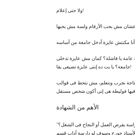
ولا حتى إعلام!
 عامة يا فاشلة؟ كمان مش عايزة تدخلى
جامعة؟ يا بت ده إنتى عايزة تصيعى بقا!
محتاجة نجرب ونتعلم، مش نتحط فى قوالب
الأهم من الشهادة
دراسة بفرص العمل أو النجاح فى الشغل؟
أستاذ جورج وسوف لو دارسة آداب قسم