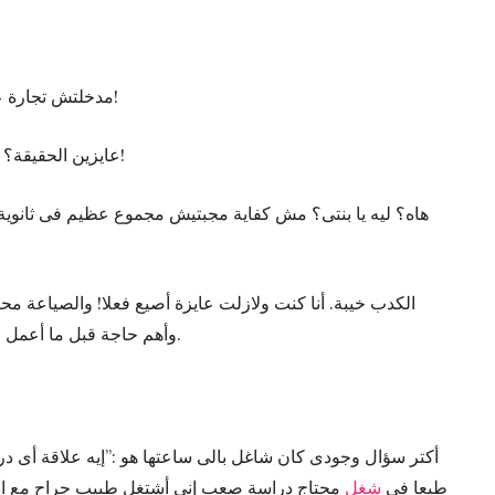
مدخلتش تجارة عشان مش بحب الأرقام ولسة مش بحبها!
عايزين الحقيقة؟ أنا مكنتش عايزة أدخل جامعة من أساسه!
هاه؟ ليه يا بنتى؟ مش كفاية مجبتيش مجموع عظيم فى ثانوية
الكدب خيبة. أنا كنت ولازلت عايزة أصيع فعلا! والصياعة 
وأهم حاجة قبل ما أعمل فيها فوليطة هى إنى أكون شخص مستقل.
أكتر سؤال وجودى كان شاغل بالى ساعتها هو :”إيه علاقة أى ”
طبعا فى
شغل
محتاج دراسة صعب إنى أشتغل طبيب جراح مع ال