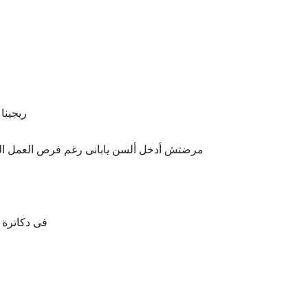
ريجينا 
مرضتش أدخل ألسن يابانى رغم فرص العمل اللى
فى دكاترة 