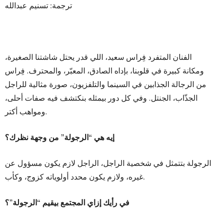
ترجمة: تسنيم عبدالله
الفنان المتفرد فِراس سعيد، اللي قدر يحتل شاشتنا الصغيرة،
ومكانة كبيرة في قلوبنا، بإداه الصادق، المعبّر، والمحترف. فِراس
من الرجالة الجذابين في السينما والتلفزيون، صورة مثالية للراجل
الجذّاب، الجنتل. وفي كل دور بيمثله بنكتشف فيه صفات أحلى،
ومواهب أكتر.
إيه هي “الرجولة” من وجهة نظرك؟
الرجولة بتتمثل في شخصية الراجل، الراجل لازم يكون مسؤول عن
غيره، ولازم يكون محدد أولوياته كزوج، وكأب.
في رأيك إزاي المجتمع بيقيم “الرجولة”؟