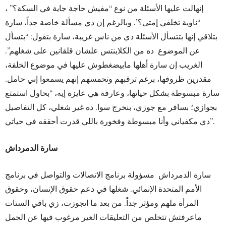
إنهالت عليها الأسئلة من نوع “مفيش حاجة جاية في السكة؟” ،
“ناوية تخلفي إمتى؟”. وبالرغم إن دي مسألة خاصة جداً، سارة
بتلاقي إنها بتتسأل الأسئلة دي من ناس غريبة، سارة بتقول: “بتسأل
عن الموضوع ده من الكلاينتس علشان قلقانين على شغلهم”.
الغريب إن سارة أهلها مابيضغطوش عليها في موضوع الخلفة،
مقدرين ظروفها، برغم ترقبهم وتحمسهم إنهم يسمعوا إني حامل.
سارة مبسوطة بشكل حياتها، وعارفة هي عايزة إيه، “بحاول استمتع
بجوازي؛ بسافر مع جوزي، بنخرج سوا. ده غير شغلي، كل التفاصيل
دي مكفياني وأنا مبسوطة وفخورة باللي قدرت أحققه في حياتي”.
سارة الدمرداش
سارة الدمرداش مسؤولة برنامج الاتصالات والتواصل في برنامج
الأمم المتحدة الإنمائي. شغلها في دعم حقوق الإنسان، وحقوق
المرأة ملهم ومؤثر جداً. من بعد ما اتجوزت، زي باقي الستات
ماعرفتش تتخلص من التعليقات الغير مرغوب فيها عن الحمل