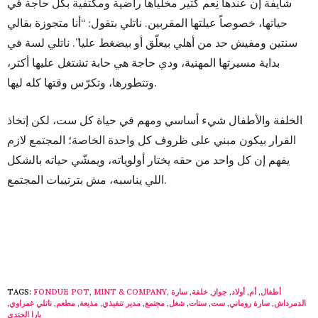
شايفة إن عندها نِعم كتير مخلياها راضية ومكتفية بكل حاجة في
حياتها، خصوصاً عيلتها المقربين. ناتلي بتقول: “أنا متجوزة بقالي
سنتين ومفيش حد من أهلي بيعلّق أو بيضغط عليا”. ناتلي لسة في
بداية مسيرتها المهنية، ودي حاجة هي حابة تشتغل عليها أكتر،
وتتطورها، وتكرّس وقتها كله ليها.
الخلفة والأطفال شيء أساسي ومهم في حياة كل ست، لكن إتخاذ
القرار بيكون مبني على ظروف كل واحدة الخاصة؛ المجتمع لازم
يفهم إن كل واحد من حقه يختار أولوياته، ويمشّي حياته بالشكل
اللي يناسبه، مش بترتيبات المجتمع.
أطفال
,
أم
,
أولاد
,
جواز
,
خلفة
,
سارة
,
MINT & COMPANY
,
FONDUE POT
TAGS:
الدمرداش
,
سارة روماني
,
ست
,
ستات
,
شغل
,
مجتمع
,
مدير تنفيذي
,
مذيعة
,
مطعم
,
ناتلي غمراوي
,
يارا الجندى