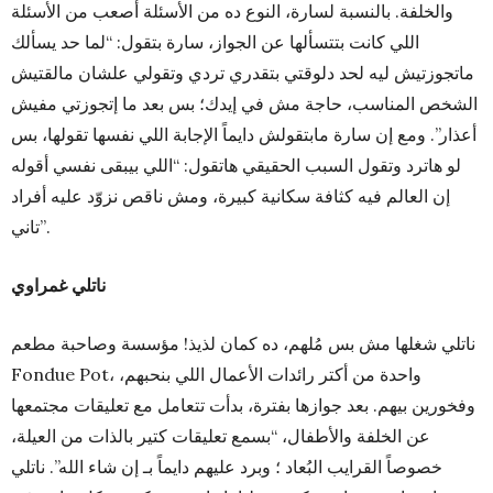
والخلفة. بالنسبة لسارة، النوع ده من الأسئلة أصعب من الأسئلة
اللي كانت بتتسألها عن الجواز، سارة بتقول: “لما حد يسألك
ماتجوزتيش ليه لحد دلوقتي بتقدري تردي وتقولي علشان مالقتيش
الشخص المناسب، حاجة مش في إيدك؛ بس بعد ما إتجوزتي مفيش
أعذار”. ومع إن سارة مابتقولش دايماً الإجابة اللي نفسها تقولها، بس
لو هاترد وتقول السبب الحقيقي هاتقول: “اللي بيبقى نفسي أقوله
إن العالم فيه كثافة سكانية كبيرة، ومش ناقص نزوّد عليه أفراد
تاني”.
ناتلي غمراوي
ناتلي شغلها مش بس مُلهم، ده كمان لذيذ! مؤسسة وصاحبة مطعم
Fondue Pot، واحدة من أكتر رائدات الأعمال اللي بنحبهم،
وفخورين بيهم. بعد جوازها بفترة، بدأت تتعامل مع تعليقات مجتمعها
عن الخلفة والأطفال، “بسمع تعليقات كتير بالذات من العيلة،
خصوصاً القرايب البُعاد ؛ وبرد عليهم دايماً بـ إن شاء الله”. ناتلي