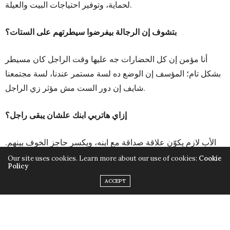
لحماية، وتوفير احتياجات البيت والعيلة.
بتشوف إن الرجالة بيفرضوا سيطرتهم على الستات؟
أنا مؤمن إن كل الحضارات جه عليها وقت الراجل كان مسيطر
بشكل تام؛ المؤسف إن الوضع ده لسة مستمر عندنا، لسة مجتمعنا
شايف إن دور الست مش مؤثر زي الراجل.
إزاي هاتربي ابنك علشان يبقى راجل؟
الأب لازم يكوّن علاقة صداقة مع ابنه، ويكسر حاجز الخوف بينهم.
للأسف في آباء كتير بيربوا عيالهم زي ما أهلهم ربوهم، أولادنا
Our site uses cookies. Learn more about our use of cookies:
Cookie
Policy
دلوقتي عايشين في عالم متفتح على حاجات كتير، فلازم الأهل
ACCEPT
يندمجوا مع احتياجات أولادهم اللي ممكن تكون مختلفة عن
تفكيرهم، وينموا شغفهم ومهاراتهم، ويمدوهم بالحب والاحترام.