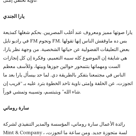
ناوية تخلفي إمتى!
يارا الجندي
يارا صوتها مميز ومعروف عند أغلب المصريين. بحكم شغلها كمذيعة
في راديو نايل FM ونجوم FM. بس ده ماوقفش الناس إنها تقولها
بعض التعليقات الفضولية عن حياتها الشخصية. من وجهة نظر يارا،
هي شايفة إن الموضوع كله سببه التعميم، وفكرة إن كل إنجازات
الست ومهماتها بتتمحور حوالين جوزها وبيتها، وللأسف معظم
الناس في مجتمعنا بتفكر بالطريقة دي. لما حد بيسأل يارا بعد ما
اتجوزت، عن الخلفة وإمتى ناوية تاخد الخطوة بترد عليه بـ “قريب إن
شاء الله” وبتبتسم، وتسيبه وتمشي فوراً.
سارة روماني
رائدة الأعمال سارة روماني، المؤسسة والمدير التنفيذي لشركة
Mint & Company ، لسة متجوزة جديد. ومن ساعة ما اتجوزت،