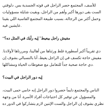
للأسف، المجتمع حصر الراجل في قوته الجسدية بس. دلوقتي
الست بقى دورها أكبر وأهم من الراجل، وبقيت شايلة مسؤوليات
وحمل أكتر من الرجالة، بسبب طبيعة المجتمع القاسية اللي بقينا
عايشين فيه.
“مفيش راجل بيعيط” إيه رأيك في المثل ده؟
دي تقريباً أكبر أسطورة غلط ورثناها من أهالينا، ومررناها لأولادنا.
مفيش حاجة تكسف في إن الراجل يعيط، أنا بالنسبالي بشوف إن
دي حاجة صحية جداً للتعامل مع ضغوطات الحياة ومشاكلها.
إيه دور الراجل في البيت؟
الناس والمجتمع دايماً حصروا دور الراجل إنه حامي حمى البيت،
والمسؤول عن توفير كل احتياجات أفراد الأسرة. أنا من وجهة
نظري بشوف إن الراجل والست الإتنين لازم يتشاركوا في الدور ده