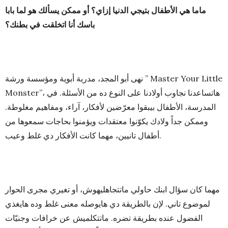
ماما هي الأطفال بتيجي الدنيا إزاي؟ أو ممكن يسألك هو لما بابا
باسك أنا اتخلقت في بطنك؟
نهى أبو المجد، مدربة أبوية ومؤسسة ورشة ” Master Your Little
Monster”، هاتساعدنا نجاوب أولادنا على النوع ده من الأسئلة. في
المدرسة، الأطفال بيبقوا معرّضين لأفكار، آراء، ومفاهيم مغلوطة.
وممكن جداً ولادك يكوّنوا معتقدات ويؤمنوا بحاجات سمعوها من
أطفال تانيين، مهما كانت الأفكار دي غلط وعيب.
مهما كان سؤال ابنك حاولي ماتتجاهليهوش، أو تغيري مجرى الحوار
لموضوع تاني. لإن بالطريقة دي هايوصله معنى غلط وده هايغذي
الفضول عنده بطريقة تضره. ماتتكلميش عن خرافات وجنيّات