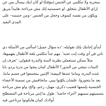
سحرية ولا تتكلمي عن الجنس (مؤقتاً) لو كان ابنك بيسأل بس عن
إزاي الأطفال بتتخلق. لو حسستيه إنك مش مرتاحة، هايبدأ يتريق
ويكوّن من نفسه كسوف وخجل من الجنس –ومن جسمه- على
المدى البعيد.
أبدأي إجابتك بإنك تقوليله: “ده سؤال جميل! اسألني من الأسئلة دي
تاني في أي وقت إنت تحبه”. مهم جداً تتكلمي بلغة الأطفال يفهموها،
مثلاً ممكن تستعملي نظرية النبتة والبذرة فتقولي: “تعرف إن
النبتات بتيجي من البذور؟ الأطفال كمان بيجوا من بذرة بردو. بابا
عنده البذرة، وماما عندها البيضة؛ الإتنين بيتجمعوا في جسم ماما،
بعد ما يتجوزوا، علشان يكوّنوا بيبي. ماتخافيش من تسمية الأعضاء
الجنسية بإسمها قضيب ذكري، مهبل، رحم، والخ، ولو مش مرتاحة
بتسميتهم سميهم “أجزاء خاصة”. طول ما إنتي مرتاحة في المصطلح
أولادك كمان هايكونوا مرتاحين فيه.