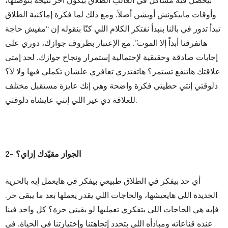
بيحصل فيه مشاكل في الغالب الطلاق بيكون آخر نتيجة بنوصلها،
وأوقات مابيكونش أوبشن أصلاً. ومع ذلك لما فكرة إماكنية الطلاق
تبدأ تدور في بالنا بنبدأ نفتكر الكلام اللي كنّا بنقوله إن “مفيش حاجة
هاتفرقنا أبداً إلا الموت”. مع الإعتبار بظروف جوازك، دوري على
إجابات صادقة وحقيقية لإحتمالية إستمرار ونجاح جوازك. لحد إمتى
علاقتك هاتنفع تستمر؟ هاتقتدري تعافري علشان تكملي فيها ولا لأ؟
دلوقتي إنتي حطيتي فكرة واضحة وهي إنك عايزة مستقبل مختلف
للعلاقة دي غير اللي إنتي عايشاه دلوقتي.
2- الجواز مقيّدك إزاي؟
أي حد بيفكر في الطلاق طبيعي بيفكر في هايعمل إيه بالحرية
الجديدة اللي هايعيشها، والحاجات اللي يقدر يعملها بعد ما يبقى حر.
فإيه هي الحاجات اللي بتفكري تعمليها لو بقيتي حرة؟ كل واحد فينا
عنده قناعاته ومبادأه اللي بتحدد إتجاهتنا وإختيارتنا في الحياة. في