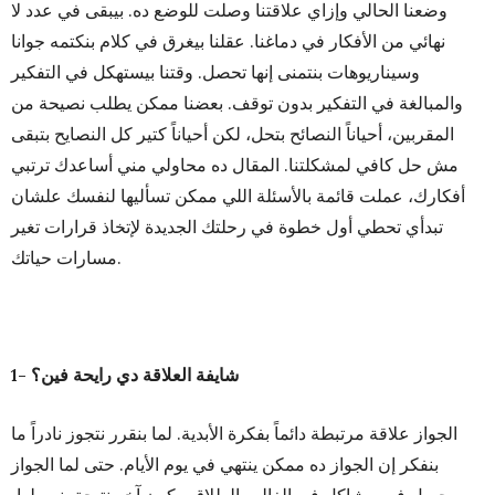
وضعنا الحالي وإزاي علاقتنا وصلت للوضع ده. بيبقى في عدد لا
نهائي من الأفكار في دماغنا. عقلنا بيغرق في كلام بنكتمه جوانا
وسيناريوهات بنتمنى إنها تحصل. وقتنا بيستهكل في التفكير
والمبالغة في التفكير بدون توقف. بعضنا ممكن يطلب نصيحة من
المقربين، أحياناً النصائح بتحل، لكن أحياناً كتير كل النصايح بتبقى
مش حل كافي لمشكلتنا. المقال ده محاولي مني أساعدك ترتبي
أفكارك، عملت قائمة بالأسئلة اللي ممكن تسأليها لنفسك علشان
تبدأي تحطي أول خطوة في رحلتك الجديدة لإتخاذ قرارات تغير
مسارات حياتك.
1- شايفة العلاقة دي رايحة فين؟
الجواز علاقة مرتبطة دائماً بفكرة الأبدية. لما بنقرر نتجوز نادراً ما
بنفكر إن الجواز ده ممكن ينتهي في يوم الأيام. حتى لما الجواز