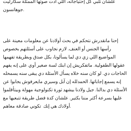
علشان تلبي كل إحتياجاته، اللي أدت صوتها الممثلة سكارليت
جوهانسون.
إحنا مانقدرش نتحكم في بحث أولادنا عن معلومات معينة على
رأسها الجنس أو العنف. لازم نجاوب على أسئلتهم بخصوص
المواضيع اللي زي دي لما يسألونا، بكل صدق وبطريقة تفهمها
عقولها الطفولية. ماتفكريش إن ابنك لسة صغير أوي على إنه يفهم
الحاجات دي. لو كان سنه خلاه يسأل الأسئلة دي يبقى سنه يسمحله
إنه يسمع إجاباتها. الحمدلله إن آبل وسيري مايعرفوش يجابوا عن
الأسئلة دي بدالنا. جيل ولادنا بيشهد ثورة تكنولوجية مهولة وبيتأقلموا
عليها بسرعة أكتر مننا بكتير. علشان كدة فضل طريقة تتبعيها مع
أولادك هي إنك تكوني صادقة معاهم.