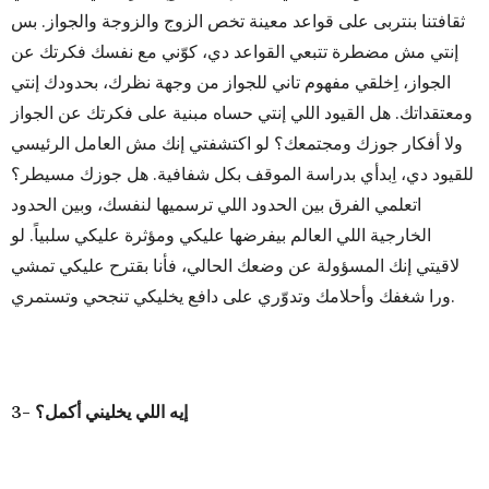
ثقافتنا بنتربى على قواعد معينة تخص الزوج والزوجة والجواز. بس
إنتي مش مضطرة تتبعي القواعد دي، كوّني مع نفسك فكرتك عن
الجواز، اِخلقي مفهوم تاني للجواز من وجهة نظرك، بحدودك إنتي
ومعتقداتك. هل القيود اللي إنتي حساه مبنية على فكرتك عن الجواز
ولا أفكار جوزك ومجتمعك؟ لو اكتشفتي إنك مش العامل الرئيسي
للقيود دي، اِبدأي بدراسة الموقف بكل شفافية. هل جوزك مسيطر؟
اتعلمي الفرق بين الحدود اللي ترسميها لنفسك، وبين الحدود
الخارجية اللي العالم بيفرضها عليكي ومؤثرة عليكي سلبياً. لو
لاقيتي إنك المسؤولة عن وضعك الحالي، فأنا بقترح عليكي تمشي
ورا شغفك وأحلامك وتدوّري على دافع يخليكي تنجحي وتستمري.
3- إيه اللي يخليني أكمل؟