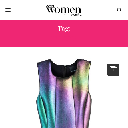
Tag:
IPHONE
13