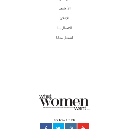
اﻷرشيف
للإعلان
للإتصال بنا
اشتغل معانا
FOLLOW US ON